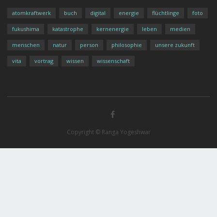
atomkraftwerk
buch
digital
energie
flüchtlinge
foto
fukushima
katastrophe
kernenergie
leben
medien
menschen
natur
person
philosophie
unsere zukunft
vita
vortrag
wissen
wissenschaft
Copyright © Ranga Yogeshwar