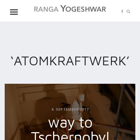
‘ATOMKRAFTWERK’
4. SEPTEMBER 2017
way to
Tschernobyl