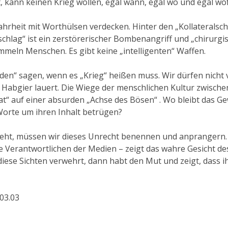
t, kann keinen Krieg wollen, egal wann, egal wo und egal wof
ahrheit mit Worthülsen verdecken. Hinter den „Kollateralsch
tärschlag“ ist ein zerstörerischer Bombenangriff und „chirurg
mmeln Menschen. Es gibt keine „intelligenten“ Waffen.
eden“ sagen, wenn es „Krieg“ heißen muss. Wir dürfen nicht
 Habgier lauert. Die Wiege der menschlichen Kultur zwische
at“ auf einer absurden „Achse des Bösen“ . Wo bleibt das G
Worte um ihren Inhalt betrügen?
eht, müssen wir dieses Unrecht benennen und anprangern.
le Verantwortlichen der Medien – zeigt das wahre Gesicht de
ese Sichten verwehrt, dann habt den Mut und zeigt, dass ih
03.03