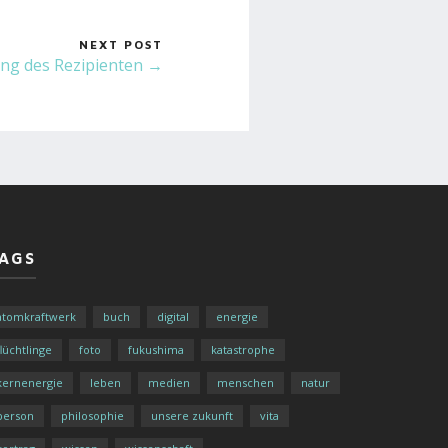
NEXT POST
ng des Rezipienten →
AGS
atomkraftwerk
buch
digital
energie
flüchtlinge
foto
fukushima
katastrophe
kernenergie
leben
medien
menschen
natur
person
philosophie
unsere zukunft
vita