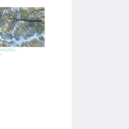
rschen...
"