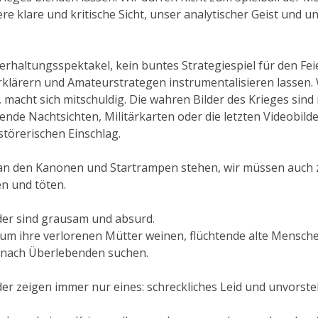
ere klare und kritische Sicht, unser analytischer Geist und
nterhaltungsspektakel, kein buntes Strategiespiel für den Fe
rklärern und Amateurstrategen instrumentalisieren lassen.
macht sich mitschuldig. Die wahren Bilder des Krieges sind n
nde Nachtsichten, Militärkarten oder die letzten Videobild
törerischen Einschlag.
 an den Kanonen und Startrampen stehen, wir müssen auch z
n und töten.
der sind grausam und absurd.
e um ihre verlorenen Mütter weinen, flüchtende alte Mensch
 nach Überlebenden suchen.
er zeigen immer nur eines: schreckliches Leid und unvorste