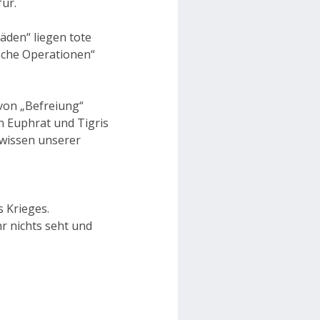
ür.
äden“ liegen tote
ische Operationen“
 von „Befreiung“
n Euphrat und Tigris
ewissen unserer
s Krieges.
r nichts seht und