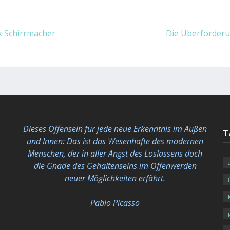
k Schirrmacher
Die Überforderu
Dieses Offensein für jede neue Erkenntnis im Außen
T
und Innen: Das ist das Wesenhafte des modernen
Menschen, der in aller Angst des Loslassens doch
die Gnade des Gehaltenseins im Offenwerden
neuer Möglichkeiten
erfährt.
Pablo Picasso