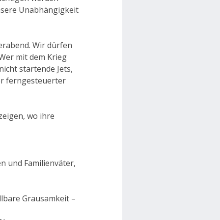
 unsere Unabhängigkeit
ierabend. Wir dürfen
 Wer mit dem Krieg
icht startende Jets,
er ferngesteuerter
eigen, wo ihre
en und Familienväter,
llbare Grausamkeit –